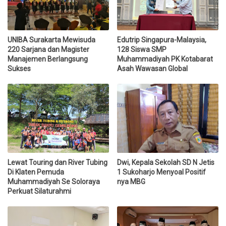
UNIBA Surakarta Mewisuda
Edutrip Singapura-Malaysia,
220 Sarjana dan Magister
128 Siswa SMP
Manajemen Berlangsung
Muhammadiyah PK Kotabarat
Sukses
Asah Wawasan Global
Lewat Touring dan River Tubing
Dwi, Kepala Sekolah SD N Jetis
Di Klaten Pemuda
1 Sukoharjo Menyoal Positif
Muhammadiyah Se Soloraya
nya MBG
Perkuat Silaturahmi