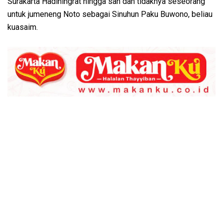
Surakarta Hadiningrat hingga sah dan tidaknya seseorang
untuk jumeneng Noto sebagai Sinuhun Paku Buwono, beliau
kuasaim.