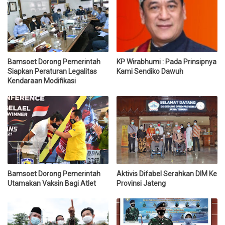
Bamsoet Dorong Pemerintah
KP Wirabhumi : Pada Prinsipnya
Siapkan Peraturan Legalitas
Kami Sendiko Dawuh
Kendaraan Modifikasi
Bamsoet Dorong Pemerintah
Aktivis Difabel Serahkan DIM Ke
Utamakan Vaksin Bagi Atlet
Provinsi Jateng