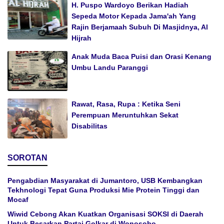
H. Puspo Wardoyo Berikan Hadiah
Sepeda Motor Kepada Jama'ah Yang
Rajin Berjamaah Subuh Di Masjidnya, Al
Hijrah
Anak Muda Baca Puisi dan Orasi Kenang
Umbu Landu Paranggi
Rawat, Rasa, Rupa : Ketika Seni
Perempuan Meruntuhkan Sekat
Disabilitas
SOROTAN
Pengabdian Masyarakat di Jumantoro, USB Kembangkan
Tekhnologi Tepat Guna Produksi Mie Protein Tinggi dan
Mocaf
Wiwid Cebong Akan Kuatkan Organisasi SOKSI di Daerah
Untuk Besarkan Partai Golkar di Wonosobo