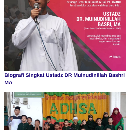
Biografi Singkat Ustadz DR Muinudinillah Bashri
MA