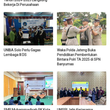
Bekerja Di Perusahaan
UNIBA Solo Perlu Gagas
Waka Polda Jateng Buka
Lembaga III DS
Pendidikan Pembentukan
Bintara Polri TA 2025 di SPN
Banyumas
SMP Muhammadiyah PK Kota
UNISRI Jalin Kerjasama