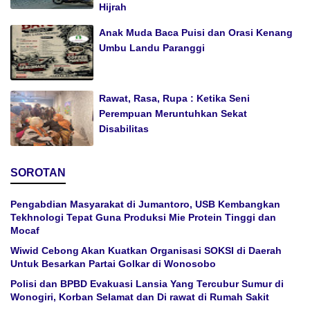
Hijrah
Anak Muda Baca Puisi dan Orasi Kenang
Umbu Landu Paranggi
Rawat, Rasa, Rupa : Ketika Seni
Perempuan Meruntuhkan Sekat
Disabilitas
SOROTAN
Pengabdian Masyarakat di Jumantoro, USB Kembangkan
Tekhnologi Tepat Guna Produksi Mie Protein Tinggi dan
Mocaf
Wiwid Cebong Akan Kuatkan Organisasi SOKSI di Daerah
Untuk Besarkan Partai Golkar di Wonosobo
Polisi dan BPBD Evakuasi Lansia Yang Tercubur Sumur di
Wonogiri, Korban Selamat dan Di rawat di Rumah Sakit