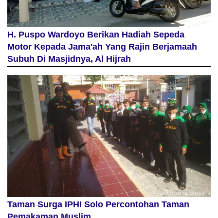
H. Puspo Wardoyo Berikan Hadiah Sepeda
Motor Kepada Jama'ah Yang Rajin Berjamaah
Subuh Di Masjidnya, Al Hijrah
Taman Surga IPHI Solo Percontohan Taman
Pemakaman Muslim