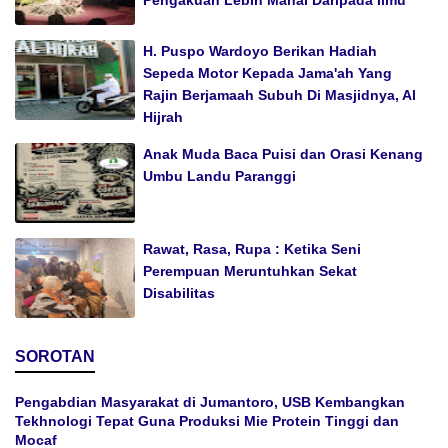
Pengakuan Lebih Mahal Daripada Ilmu
H. Puspo Wardoyo Berikan Hadiah
Sepeda Motor Kepada Jama'ah Yang
Rajin Berjamaah Subuh Di Masjidnya, Al
Hijrah
Anak Muda Baca Puisi dan Orasi Kenang
Umbu Landu Paranggi
Rawat, Rasa, Rupa : Ketika Seni
Perempuan Meruntuhkan Sekat
Disabilitas
SOROTAN
Pengabdian Masyarakat di Jumantoro, USB Kembangkan
Tekhnologi Tepat Guna Produksi Mie Protein Tinggi dan
Mocaf