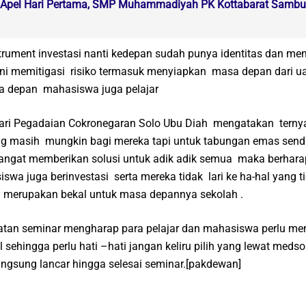
 Apel Hari Pertama, SMP Muhammadiyah PK Kottabarat Sambu
trument investasi nanti kedepan sudah punya identitas dan men
dini memitigasi risiko termasuk menyiapkan masa depan dari u
a depan mahasiswa juga pelajar
ari Pegadaian Cokronegaran Solo Ubu Diah mengatakan terny
ng masih mungkin bagi mereka tapi untuk tabungan emas sendir
sangat memberikan solusi untuk adik adik semua maka berhar
swa juga berinvestasi serta mereka tidak lari ke ha-hal yang t
a merupakan bekal untuk masa depannya sekolah .
atan seminar mengharap para pelajar dan mahasiswa perlu m
al sehingga perlu hati –hati jangan keliru pilih yang lewat medso
angsung lancar hingga selesai seminar.[pakdewan]