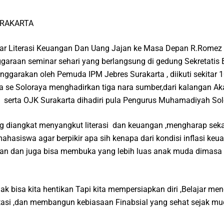
URAKARTA
r Literasi Keuangan Dan Uang Jajan ke Masa Depan R.Romez 
garaan seminar sehari yang berlangsung di gedung Sekretatis
anggarakan oleh Pemuda IPM Jebres Surakarta , diikuti sekitar 
a se Soloraya menghadirkan tiga nara sumber,dari kalangan A
 serta OJK Surakarta dihadiri pula Pengurus Muhamadiyah Sol
ng diangkat menyangkut literasi dan keuangan ,mengharap seka
hasiswa agar berpikir apa sih kenapa dari kondisi inflasi keua
kan dan juga bisa membuka yang lebih luas anak muda dimasa
idak bisa kita hentikan Tapi kita mempersiapkan diri ,Belajar me
si ,dan membangun kebiasaan Finabsial yang sehat sejak mu