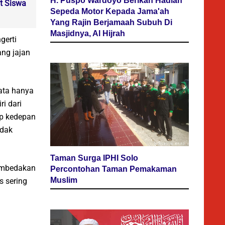
H. Puspo Wardoyo Berikan Hadiah
t Siswa
Sepeda Motor Kepada Jama'ah
Yang Rajin Berjamaah Subuh Di
Masjidnya, Al Hijrah
gerti
ang jajan
ata hanya
i dari
ap kedepan
idak
Taman Surga IPHI Solo
embedakan
Percontohan Taman Pemakaman
Muslim
s sering