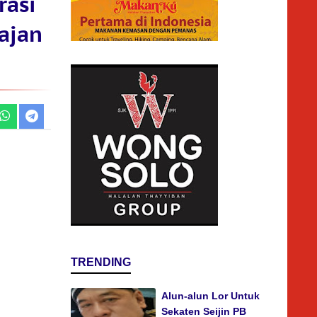
rasi
ajan
TRENDING
Alun-alun Lor Untuk
Sekaten Seijin PB