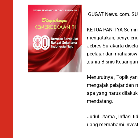
GUGAT News. com. S
KETUA PANITYA Semina
mengatakan, penyeleng
Jebres Surakarta disel
peelajar dan mahasisw
,dunia Bisnis Keuangan
Menurutnya , Topik ya
mengajak pelajar dan ma
apa yang harus dilaku
mendatang.
Judul Utama , Inflasi t
uang memahami investa