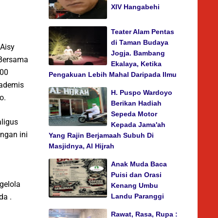
XIV Hangabehi
Teater Alam Pentas
di Taman Budaya
Aisy
Jogja. Bambang
 Bersama
Ekalaya, Ketika
100
Pengakuan Lebih Mahal Daripada Ilmu
kademis
H. Puspo Wardoyo
o.
Berikan Hadiah
Sepeda Motor
ligus
Kepada Jama'ah
ngan ini
Yang Rajin Berjamaah Subuh Di
Masjidnya, Al Hijrah
Anak Muda Baca
Puisi dan Orasi
ngelola
Kenang Umbu
da .
Landu Paranggi
Rawat, Rasa, Rupa :