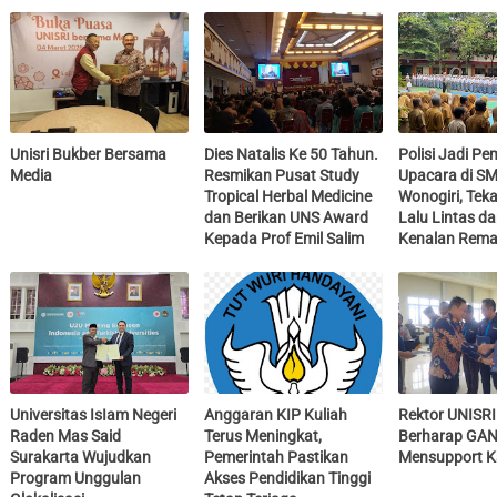
Unisri Bukber Bersama
Dies Natalis Ke 50 Tahun.
Polisi Jadi Pe
Media
Resmikan Pusat Study
Upacara di SM
Tropical Herbal Medicine
Wonogiri, Teka
dan Berikan UNS Award
Lalu Lintas d
Kepada Prof Emil Salim
Kenalan Rema
Universitas IsIam Negeri
Anggaran KIP Kuliah
Rektor UNISRI
Raden Mas Said
Terus Meningkat,
Berharap GAN
Surakarta Wujudkan
Pemerintah Pastikan
Mensupport 
Program Unggulan
Akses Pendidikan Tinggi