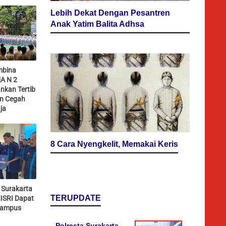
Lebih Dekat Dengan Pesantren
Anak Yatim Balita Adhsa
mbina
A N 2
nkan Tertib
an Cegah
ja
8 Cara Nyengkelit, Memakai Keris
 Surakarta
TERUPDATE
ISRI Dapat
Kampus
Polresta Surakarta