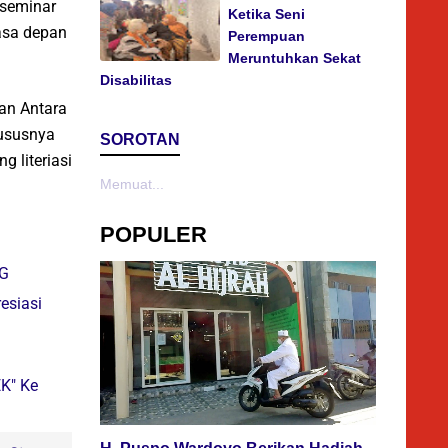
 seminar
Ketika Seni
masa depan
Perempuan
Meruntuhkan Sekat
Disabilitas
an Antara
hususnya
SOROTAN
 literiasi
Memuat...
POPULER
BG
esiasi
K" Ke