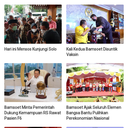
Hari ini Mensos Kunjungi Solo
Kali Kedua Bamsoet Disuntik
Vaksin
Bamsoet Minta Pemerintah
Bamsoet Ajak Seluruh Elemen
Dukung Kemampuan RS Rawat
Bangsa Bantu Pulihkan
Pasien F6
Perekonomian Nasional