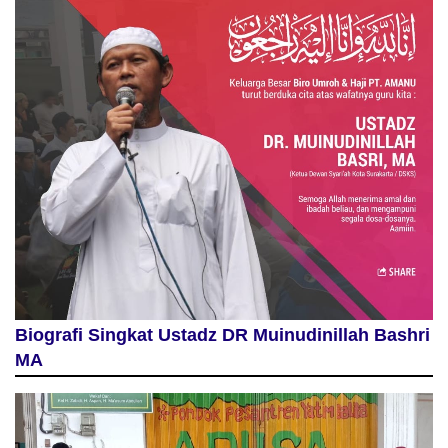
Biografi Singkat Ustadz DR Muinudinillah Bashri
MA