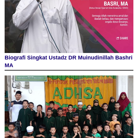
Biografi Singkat Ustadz DR Muinudinillah Bashri
MA