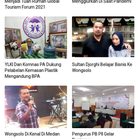
Menjadi Tuan Rumah Global
Menggiurkan Di Saat Pandemi
Tourism Forum 2021
YLKI Dan Komnas PA Dukung
Sultan Djorghi Belajar Bisnis Ke
Pelabelan Kemasan Plastik
Wongsolo
Mengandung BPA
Wongsolo Di Kenal Di Medan
Pengurus PB PII Gelar