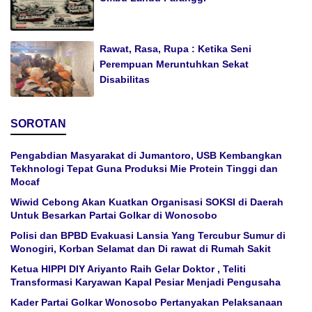
Rawat, Rasa, Rupa : Ketika Seni
Perempuan Meruntuhkan Sekat
Disabilitas
SOROTAN
Pengabdian Masyarakat di Jumantoro, USB Kembangkan
Tekhnologi Tepat Guna Produksi Mie Protein Tinggi dan
Mocaf
Wiwid Cebong Akan Kuatkan Organisasi SOKSI di Daerah
Untuk Besarkan Partai Golkar di Wonosobo
Polisi dan BPBD Evakuasi Lansia Yang Tercubur Sumur di
Wonogiri, Korban Selamat dan Di rawat di Rumah Sakit
Ketua HIPPI DIY Ariyanto Raih Gelar Doktor , Teliti
Transformasi Karyawan Kapal Pesiar Menjadi Pengusaha
Kader Partai Golkar Wonosobo Pertanyakan Pelaksanaan