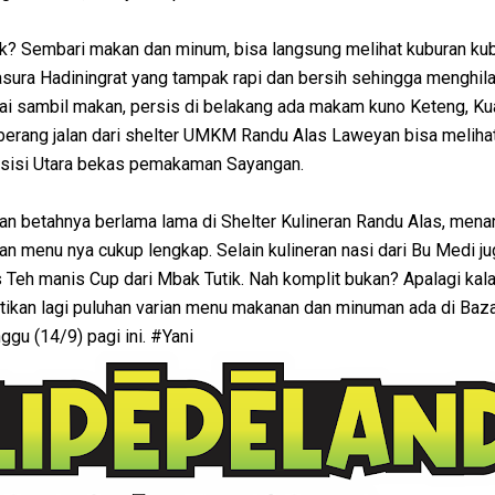
k? Sembari makan dan minum, bisa langsung melihat kuburan ku
asura Hadiningrat yang tampak rapi dan bersih sehingga menghil
tai sambil makan, persis di belakang ada makam kuno Keteng, K
erang jalan dari shelter UMKM Randu Alas Laweyan bisa meliha
sisi Utara bekas pemakaman Sayangan.
kan betahnya berlama lama di Shelter Kulineran Randu Alas, mena
ian menu nya cukup lengkap. Selain kulineran nasi dari Bu Medi ju
 Teh manis Cup dari Mbak Tutik. Nah komplit bukan? Apalagi kala
stikan lagi puluhan varian menu makanan dan minuman ada di Baz
nggu (14/9) pagi ini. #Yani