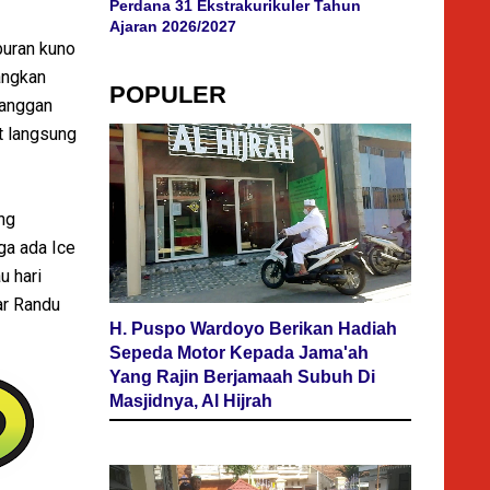
Perdana 31 Ekstrakurikuler Tahun
Ajaran 2026/2027
buran kuno
angkan
POPULER
uanggan
t langsung
ng
ga ada Ice
u hari
ar Randu
H. Puspo Wardoyo Berikan Hadiah
Sepeda Motor Kepada Jama'ah
Yang Rajin Berjamaah Subuh Di
Masjidnya, Al Hijrah