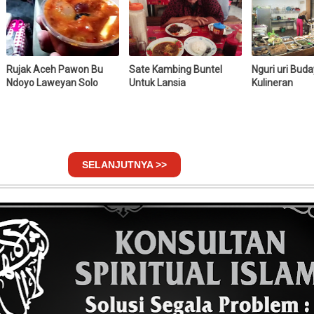
Rujak Aceh Pawon Bu
Sate Kambing Buntel
Nguri uri Buda
Ndoyo Laweyan Solo
Untuk Lansia
Kulineran
SELANJUTNYA >>