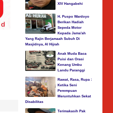
XIV Hangabehi
H. Puspo Wardoyo
Berikan Hadiah
Sepeda Motor
Kepada Jama'ah
Yang Rajin Berjamaah Subuh Di
Masjidnya, Al Hijrah
Anak Muda Baca
Puisi dan Orasi
Kenang Umbu
Landu Paranggi
Rawat, Rasa, Rupa :
Ketika Seni
Perempuan
Meruntuhkan Sekat
Disabilitas
Terimakasih Pak