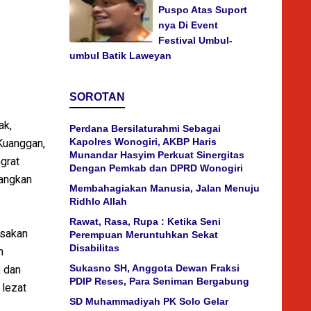
Puspo Atas Suport
nya Di Event
Festival Umbul-
umbul Batik Laweyan
SOROTAN
ak,
Perdana Bersilaturahmi Sebagai
Kapolres Wonogiri, AKBP Haris
Kuanggan,
Munandar Hasyim Perkuat Sinergitas
grat
Dengan Pemkab dan DPRD Wonogiri
angkan
Membahagiakan Manusia, Jalan Menuju
Ridhlo Allah
Rawat, Rasa, Rupa : Ketika Seni
asakan
Perempuan Meruntuhkan Sekat
Disabilitas
n
Sukasno SH, Anggota Dewan Fraksi
k dan
PDIP Reses, Para Seniman Bergabung
 lezat
SD Muhammadiyah PK Solo Gelar