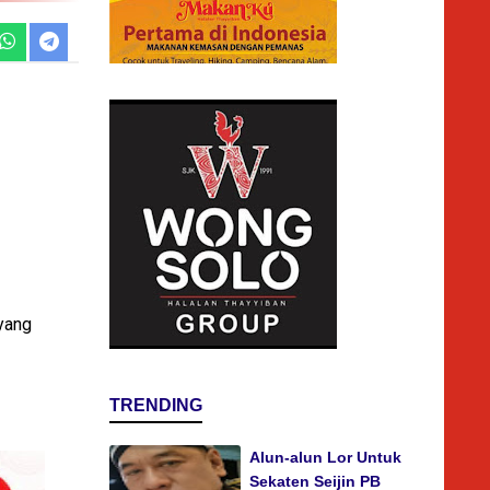
yang
TRENDING
Alun-alun Lor Untuk
Sekaten Seijin PB