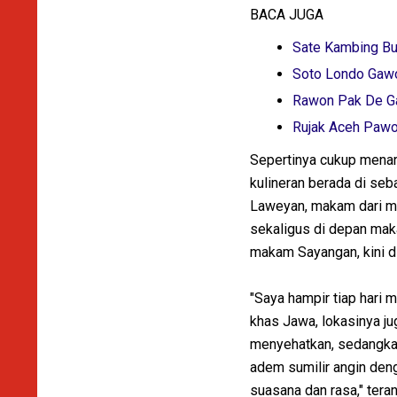
BACA JUGA
Sate Kambing Bu
Soto Londo Gaw
Rawon Pak De Ga
Rujak Aceh Paw
Sepertinya cukup menari
kulineran berada di se
Laweyan, makam dari me
sekaligus di depan ma
makam Sayangan, kini d
"Saya hampir tiap hari
khas Jawa, lokasinya j
menyehatkan, sedangkan
adem sumilir angin den
suasana dan rasa," tera