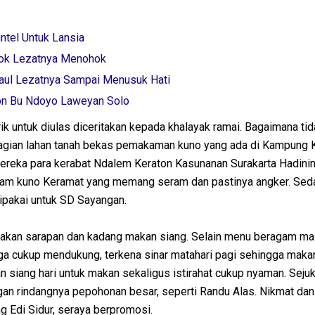
ntel Untuk Lansia
ok Lezatnya Menohok
ul Lezatnya Sampai Menusuk Hati
on Bu Ndoyo Laweyan Solo
k untuk diulas diceritakan kepada khalayak ramai. Bagaimana tid
bagian lahan tanah bekas pemakaman kuno yang ada di Kampung 
reka para kerabat Ndalem Keraton Kasunanan Surakarta Hadinin
kam kuno Keramat yang memang seram dan pastinya angker. Sed
ipakai untuk SD Sayangan.
 makan sarapan dan kadang makan siang. Selain menu beragam m
uga cukup mendukung, terkena sinar matahari pagi sehingga maka
 siang hari untuk makan sekaligus istirahat cukup nyaman. Seju
gan rindangnya pepohonan besar, seperti Randu Alas. Nikmat dan
ng Edi Sidur, seraya berpromosi.