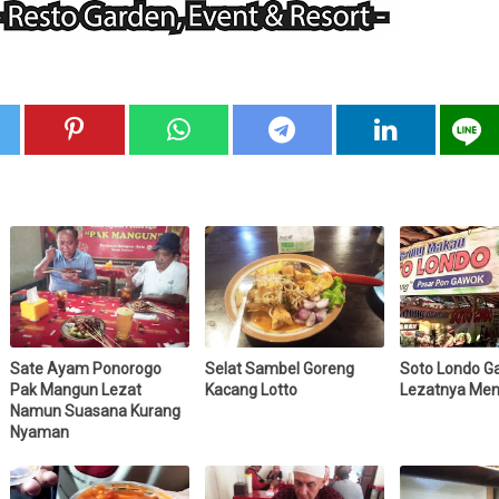
Sate Ayam Ponorogo
Selat Sambel Goreng
Soto Londo G
Pak Mangun Lezat
Kacang Lotto
Lezatnya Me
Namun Suasana Kurang
Nyaman