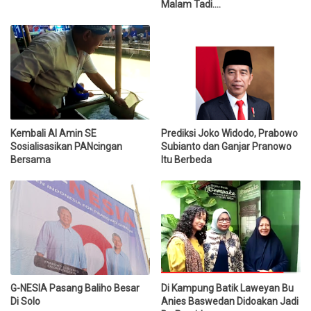
Malam Tadi....
Kembali Al Amin SE
Prediksi Joko Widodo, Prabowo
Sosialisasikan PANcingan
Subianto dan Ganjar Pranowo
Bersama
Itu Berbeda
G-NESIA Pasang Baliho Besar
Di Kampung Batik Laweyan Bu
Di Solo
Anies Baswedan Didoakan Jadi