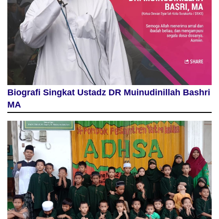
Biografi Singkat Ustadz DR Muinudinillah Bashri
MA