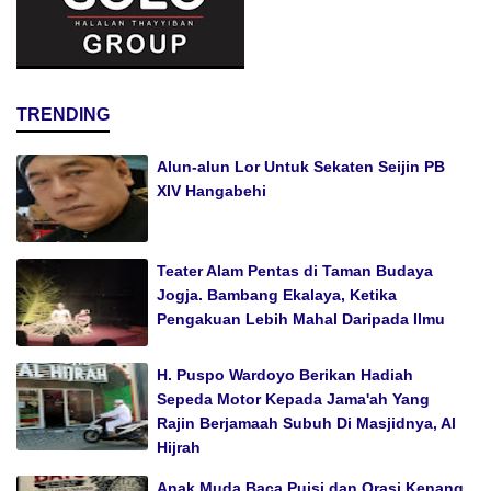
TRENDING
Alun-alun Lor Untuk Sekaten Seijin PB
XIV Hangabehi
Teater Alam Pentas di Taman Budaya
Jogja. Bambang Ekalaya, Ketika
Pengakuan Lebih Mahal Daripada Ilmu
H. Puspo Wardoyo Berikan Hadiah
Sepeda Motor Kepada Jama'ah Yang
Rajin Berjamaah Subuh Di Masjidnya, Al
Hijrah
Anak Muda Baca Puisi dan Orasi Kenang