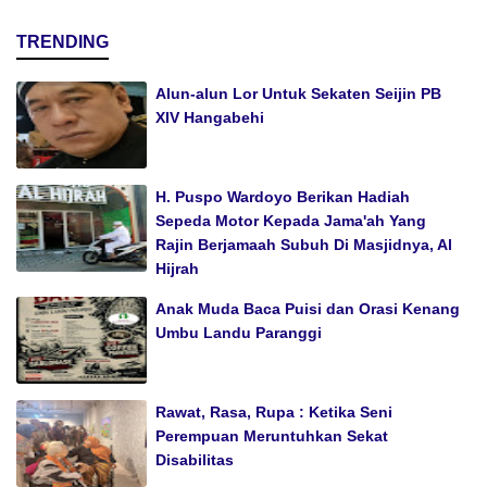
TRENDING
Alun-alun Lor Untuk Sekaten Seijin PB
XIV Hangabehi
H. Puspo Wardoyo Berikan Hadiah
Sepeda Motor Kepada Jama'ah Yang
Rajin Berjamaah Subuh Di Masjidnya, Al
Hijrah
Anak Muda Baca Puisi dan Orasi Kenang
Umbu Landu Paranggi
Rawat, Rasa, Rupa : Ketika Seni
Perempuan Meruntuhkan Sekat
Disabilitas