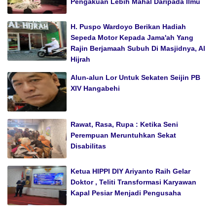
Pengakuan Lebih Mahal Daripada Ilmu
H. Puspo Wardoyo Berikan Hadiah
Sepeda Motor Kepada Jama'ah Yang
Rajin Berjamaah Subuh Di Masjidnya, Al
Hijrah
Alun-alun Lor Untuk Sekaten Seijin PB
XIV Hangabehi
Rawat, Rasa, Rupa : Ketika Seni
Perempuan Meruntuhkan Sekat
Disabilitas
Ketua HIPPI DIY Ariyanto Raih Gelar
Doktor , Teliti Transformasi Karyawan
Kapal Pesiar Menjadi Pengusaha