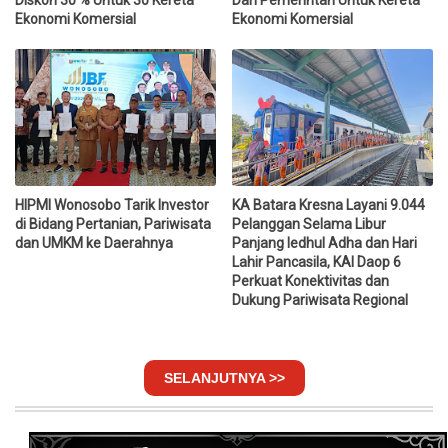
Diskon 30 % Untuk 30 Kereta
Dari Pemerintah Untuk Kereta
Ekonomi Komersial
Ekonomi Komersial
HIPMI Wonosobo Tarik Investor
KA Batara Kresna Layani 9.044
di Bidang Pertanian, Pariwisata
Pelanggan Selama Libur
dan UMKM ke Daerahnya
Panjang Iedhul Adha dan Hari
Lahir Pancasila, KAI Daop 6
Perkuat Konektivitas dan
Dukung Pariwisata Regional
SELANJUTNYA >>