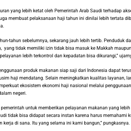
aturan yang lebih ketat oleh Pemerintah Arab Saudi terhadap ak
a membuat pelaksanaan haji tahun ini dinilai lebih tertata di
a.
hun-tahun sebelumnya, sekarang jauh lebih tertib. Penduduk d
, yang tidak memiliki izin tidak bisa masuk ke Makkah maupu
elayanan lebih terkontrol dan kepadatan bisa dikurangi,” ujarn
enggunaan produk makanan siap saji dari Indonesia dapat teru
im haji mendatang. Selain meningkatkan kualitas layanan, l
emperkuat ekosistem ekonomi haji nasional melalui penggunaa
dalam negeri.
pemerintah untuk memberikan pelayanan makanan yang lebih 
di tidak bisa didapat secara instan karena harus memahami ku
an kerja di sana. Itu yang selama ini kami bangun,” pungkasnya.