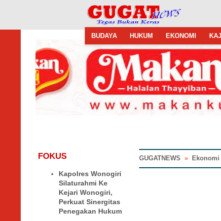
BUDAYA
HUKUM
EKONOMI
KAJ
FOKUS
GUGATNEWS
»
Ekonomi
Kapolres Wonogiri
Silaturahmi Ke
Kejari Wonogiri,
Perkuat Sinergitas
Penegakan Hukum