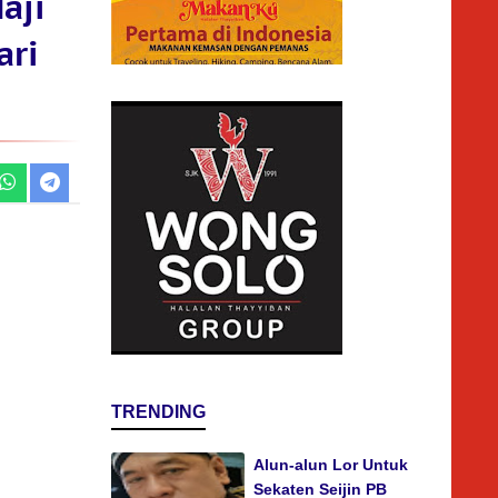
aji
ari
TRENDING
Alun-alun Lor Untuk
Sekaten Seijin PB