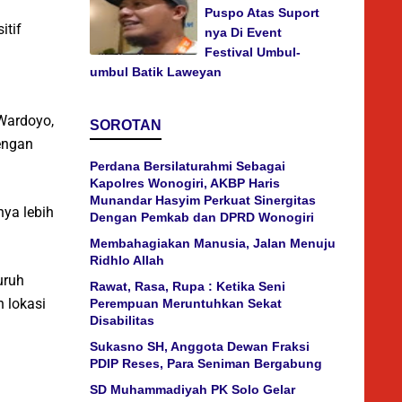
Puspo Atas Suport
itif
nya Di Event
Festival Umbul-
umbul Batik Laweyan
Wardoyo,
SOROTAN
engan
Perdana Bersilaturahmi Sebagai
Kapolres Wonogiri, AKBP Haris
Munandar Hasyim Perkuat Sinergitas
ya lebih
Dengan Pemkab dan DPRD Wonogiri
Membahagiakan Manusia, Jalan Menuju
Ridhlo Allah
uruh
Rawat, Rasa, Rupa : Ketika Seni
 lokasi
Perempuan Meruntuhkan Sekat
Disabilitas
Sukasno SH, Anggota Dewan Fraksi
PDIP Reses, Para Seniman Bergabung
SD Muhammadiyah PK Solo Gelar