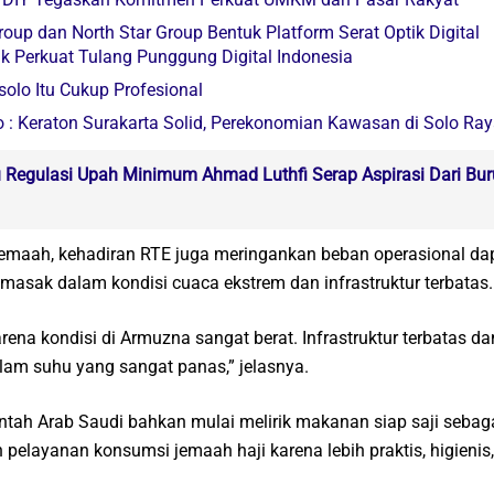
Group dan North Star Group Bentuk Platform Serat Optik Digital
k Perkuat Tulang Punggung Digital Indonesia
lo Itu Cukup Profesional
o : Keraton Surakarta Solid, Perekonomian Kawasan di Solo Ra
 Regulasi Upah Minimum Ahmad Luthfi Serap Aspirasi Dari Bu
maah, kehadiran RTE juga meringankan beban operasional da
masak dalam kondisi cuaca ekstrem dan infrastruktur terbatas.
rena kondisi di Armuzna sangat berat. Infrastruktur terbatas da
am suhu yang sangat panas,” jelasnya.
tah Arab Saudi bahkan mulai melirik makanan siap saji sebag
 pelayanan konsumsi jemaah haji karena lebih praktis, higienis