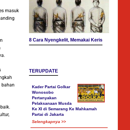
ses masuk
banding
8 Cara Nyengkelit, Memakai Keris
an
n
ya.
s
TERUPDATE
angkah
n bahan
Kader Partai Golkar
Wonosobo
Pertanyakan
Pelaksanaan Musda
baik.
Ke XI di Semarang Ke Mahkamah
ltur,
Partai di Jakarta
Selengkapnya >>