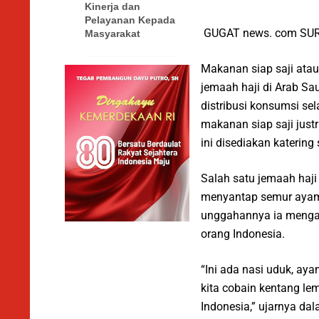
Kinerja dan
Pelayanan Kepada
GUGAT news. com SU
Masyarakat
Makanan siap saji atau
jemaah haji di Arab Sa
distribusi konsumsi se
makanan siap saji just
ini disediakan katering
Salah satu jemaah haj
menyantap semur ayam 
unggahannya ia mengak
orang Indonesia.
“Ini ada nasi uduk, ayam
kita cobain kentang lem
Indonesia,” ujarnya dal