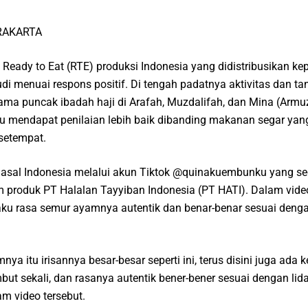
RAKARTA
 Ready to Eat (RTE) produksi Indonesia yang didistribusikan ke
udi menuai respons positif. Di tengah padatnya aktivitas dan t
lama puncak ibadah haji di Arafah, Muzdalifah, dan Mina (Armu
ru mendapat penilaian lebih baik dibanding makanan segar ya
 setempat.
i asal Indonesia melalui akun Tiktok @quinakuembunku yang s
produk PT Halalan Tayyiban Indonesia (PT HATI). Dalam vide
u rasa semur ayamnya autentik dan benar-benar sesuai denga
nya itu irisannya besar-besar seperti ini, terus disini juga ada 
but sekali, dan rasanya autentik bener-bener sesuai dengan lid
am video tersebut.