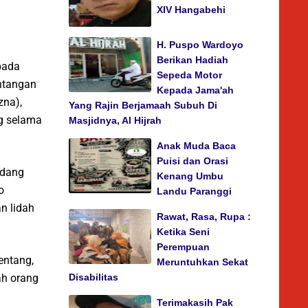
XIV Hangabehi
H. Puspo Wardoyo
Berikan Hadiah
pada
Sepeda Motor
antangan
Kepada Jama'ah
zna),
Yang Rajin Berjamaah Subuh Di
ng selama
Masjidnya, Al Hijrah
Anak Muda Baca
Puisi dan Orasi
edang
Kenang Umbu
o
Landu Paranggi
n lidah
Rawat, Rasa, Rupa :
Ketika Seni
Perempuan
kentang,
Meruntuhkan Sekat
ah orang
Disabilitas
Terimakasih Pak