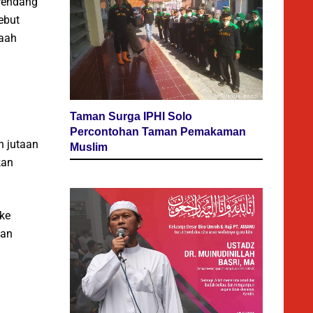
 rendang
ebut
maah
Taman Surga IPHI Solo
Percontohan Taman Pemakaman
n jutaan
Muslim
kan
 ke
aan