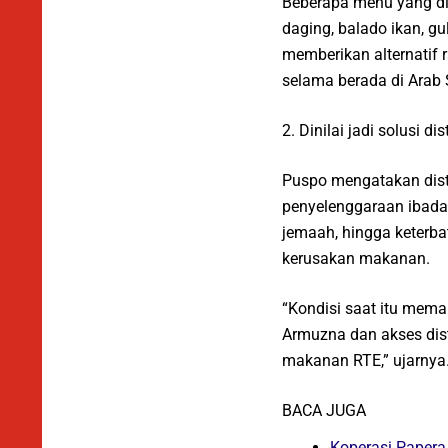
Beberapa menu yang di
daging, balado ikan, g
memberikan alternatif
selama berada di Arab 
2. Dinilai jadi solusi d
Puspo mengatakan dist
penyelenggaraan ibadah
jemaah, hingga keterba
kerusakan makanan.
“Kondisi saat itu mema
Armuzna dan akses dis
makanan RTE,” ujarnya
BACA JUGA
Koperasi Paper