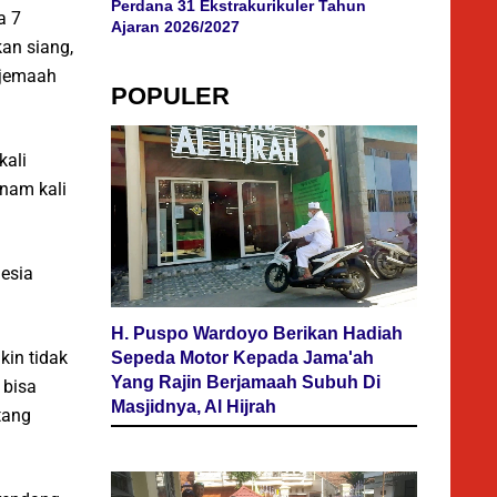
Perdana 31 Ekstrakurikuler Tahun
a 7
Ajaran 2026/2027
an siang,
 jemaah
POPULER
kali
enam kali
esia
H. Puspo Wardoyo Berikan Hadiah
kin tidak
Sepeda Motor Kepada Jama'ah
Yang Rajin Berjamaah Subuh Di
 bisa
Masjidnya, Al Hijrah
tang