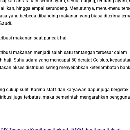
sajikan antara lain semur ayam, semur daging, rendang ayam,
ulai ikan, hingga empal serundeng. Menurutnya, menu-menu ters
 rasa yang berbeda dibanding makanan yang biasa diterima je
Saudi.
istribusi makanan saat puncak haji
ribusi makanan menjadi salah satu tantangan terbesar dalam
 haji. Suhu udara yang mencapai 50 derajat Celsius, kepadata
tasan akses distribusi sering menyebabkan keterlambatan bah
ng cukup sulit. Karena staff dan karyawan dapur juga bergerak
tribusi juga terbatas, maka pemerintah mengarahkan penggun
.
a DIY Tegaskan Komitmen Perkuat UMKM dan Pasar Rakyat